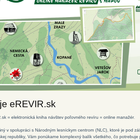
je eREVIR.sk
sk = elektronická kniha návštev poľovného revíru = online manažér.
iný v spolupráci s Národným lesníckym centrom (NLC), ktoré je pod zá
kej republiky, Vám ponúkame komplexný balík všetkého, čo potrebuje 