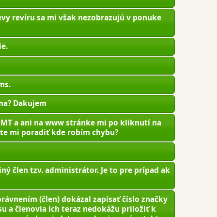
tevy revíru sa mi však nezobrazujú v ponuke
ie.
ms.
arma? Dakujem
 MT a ani na www stránke mi po kliknutí na
te mi poradiť kde robím chybu?
ý člen tzv. administrátor. Je to pre prípad ak
rávnením (člen) dokázal zapísať číslo značky
 a členovia ich teraz nedokážu priložiť k