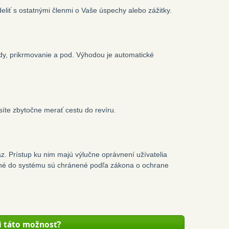
deliť s ostatnými členmi o Vaše úspechy alebo zážitky.
ády, prikrmovanie a pod. Výhodou je automatické
síte zbytočne merať cestu do revíru.
. Prístup ku nim majú výlučne oprávnení užívatelia
žené do systému sú chránené podľa zákona o ochrane
i táto možnosť?