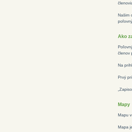
členovi
Našim c
poľovný
Ako z
Poľovný
členov 
Na prih
Prvý pr
„Zapiso
Mapy
Mapu vá
Mapa je