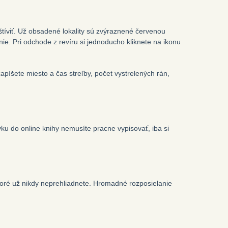
štíviť. Už obsadené lokality sú zvýraznené červenou
nie. Pri odchode z revíru si jednoducho kliknete na ikonu
apíšete miesto a čas streľby, počet vystrelených rán,
vku do online knihy nemusíte pracne vypisovať, iba si
ktoré už nikdy neprehliadnete. Hromadné rozposielanie