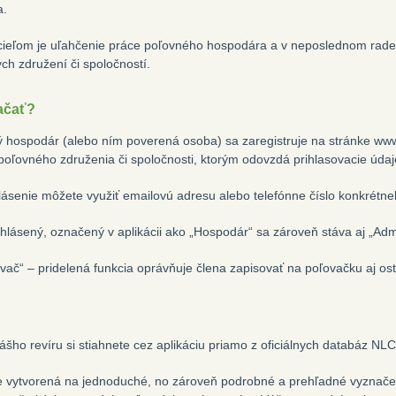
a.
ieľom je uľahčenie práce poľovného hospodára a v neposlednom rade
ch združení či spoločností.
ačať?
 hospodár (alebo ním poverená osoba) sa zaregistruje na stránke www.e
poľovného združenia či spoločnosti, ktorým odovzdá prihlasovacie údaj
lásenie môžete využiť emailovú adresu alebo telefónne číslo konkrétn
ihlásený, označený v aplikácii ako „Hospodár“ sa zároveň stáva aj „Adm
vač“ – pridelená funkcia oprávňuje člena zapisovať na poľovačku aj ost
šho revíru si stiahnete cez aplikáciu priamo z oficiálnych databáz NL
 vytvorená na jednoduché, no zároveň podrobné a prehľadné vyznačeni