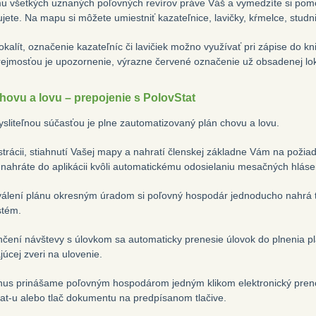
 všetkých uznaných poľovných revírov práve Váš a vymedzíte si pomoc
ete. Na mapu si môžete umiestniť kazateľnice, lavičky, kŕmelce, studnič
okalít, označenie kazateľníc či lavičiek možno využívať pri zápise do k
jmosťou je upozornenie, výrazne červené označenie už obsadenej lok
hovu a lovu – prepojenie s PolovStat
liteľnou súčasťou je plne zautomatizovaný plán chovu a lovu.
strácii, stiahnutí Vašej mapy a nahratí členskej základne Vám na požia
i nahráte do aplikácii kvôli automatickému odosielaniu mesačných hláse
álení plánu okresným úradom si poľovný hospodár jednoducho nahrá tie
stém.
čení návštevy s úlovkom sa automaticky prenesie úlovok do plnenia plá
júcej zveri na ulovenie.
us prinášame poľovným hospodárom jedným klikom elektronický pren
at-u alebo tlač dokumentu na predpísanom tlačive.