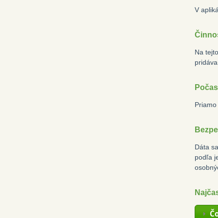
V aplik
Činnos
Na tejt
pridáva
Počasi
Priamo 
Bezpe
Dáta sa
podľa j
osobný
Najčas
Čo