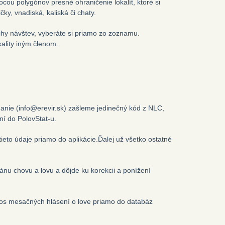
ou polygónov presné ohraničenie lokalít, ktoré si
ky, vnadiská, kaliská či chaty.
nihy návštev, vyberáte si priamo zo zoznamu.
ality iným členom.
danie (info@erevir.sk) zašleme jedinečný kód z NLC,
ní do PolovStat-u.
to údaje priamo do aplikácie.Ďalej už všetko ostatné
nu chovu a lovu a dôjde ku korekcii a ponížení
os mesačných hlásení o love priamo do databáz