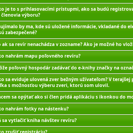
o je to s prihlasovacími prístupmi, ako sa budú registrov
í členovia výboru?
ujímalo by ma, kde sú uložené informácie, vkladané do el
sú zabezpečené?
 ak sa revír nenachádza v zozname? Ako je možné ho vlož
ko nahrám mapu poľovného revíru?
že poľovný hospodár zadávať do e-knihy značky na označ
o sa eviduje ulovená zver bežným užívateľom? V terajšej
ľka s možnosťou výberu zveri, ktorú som ulovil.
cem sa opýtať ako si člen pridá aplikáciu s ikonkou do mo
ko nahrám fotky na nástenku?
 sa vytlačiť kniha návštev revíru?
o zrušiť registráciu?