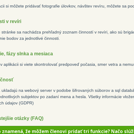
ácii si môžete pridávať fotografie úlovkov, návštev revíru, môžete sa po
ti v revíri
o stránke sa nachádza prehľadný zoznam činností v revíri, ako sú brig
nie bodov za jednotlivé činnosti.
e, fázy slnka a mesiaca
v aplikácii si viete skontrolovať predpoveď počasia, smer vetra a nemu
čnosť
 ukladajú na webový server v podobe šifrovaných súborov a sql databáz
ednotlivých subjektov po zadaní mena a hesla. Všetky informácie vlo
ch údajov (GDPR)
tejšie otázky (FAQ)
 znamená, že môžem členovi pridať tri funkcie? Načo slúž