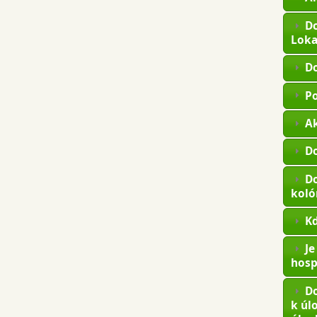
Do
Loka
Do
Po
Ak
Do
Do
koló
Kd
Je
hosp
Do
k úl