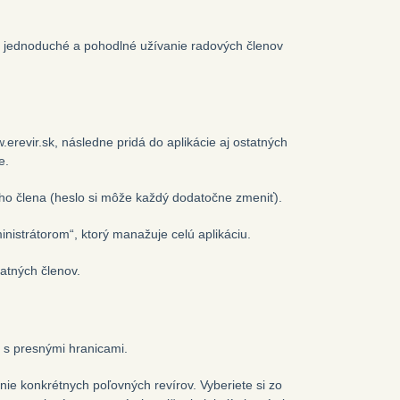
 jednoduché a pohodlné užívanie radových členov
revir.sk, následne pridá do aplikácie aj ostatných
e.
eho člena (heslo si môže každý dodatočne zmeniť).
inistrátorom“, ktorý manažuje celú aplikáciu.
atných členov.
C s presnými hranicami.
e konkrétnych poľovných revírov. Vyberiete si zo