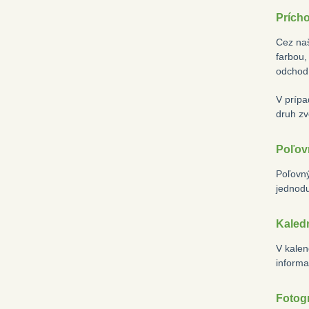
Prích
Cez naš
farbou,
odchod 
V prípa
druh zv
Poľov
Poľovný
jednodu
Kaled
V kalen
informa
Fotogr