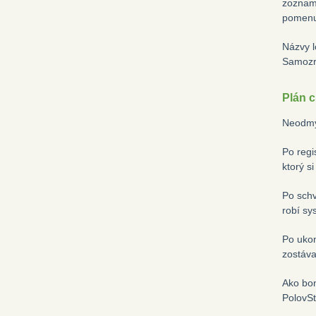
zoznamu
pomenuj
Názvy l
Samozre
Plán c
Neodmys
Po regi
ktorý s
Po schv
robí sy
Po ukon
zostáva
Ako bon
PolovSt