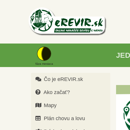
JE
fáza mesiaca
Čo je eREVIR.sk
Ako začať?
Mapy
Plán chovu a lovu