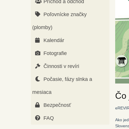
Príchod a odchod
Poľovnícke značky
(plomby)
Kalendár
Fotografie
Činnosti v revíri
Počasie, fázy slnka a
mesiaca
Čo 
Bezpečnosť
eREVIR.
FAQ
Ako jed
Slovens