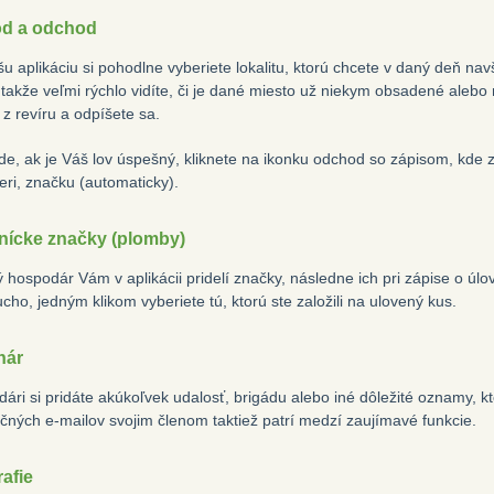
od a odchod
u aplikáciu si pohodlne vyberiete lokalitu, ktorú chcete v daný deň nav
 takže veľmi rýchlo vidíte, či je dané miesto už niekym obsadené alebo 
z revíru a odpíšete sa.
de, ak je Váš lov úspešný, kliknete na ikonku odchod so zápisom, kde z
eri, značku (automaticky).
nícke značky (plomby)
 hospodár Vám v aplikácii pridelí značky, následne ich pri zápise o úlo
cho, jedným klikom vyberiete tú, ktorú ste založili na ulovený kus.
nár
dári si pridáte akúkoľvek udalosť, brigádu alebo iné dôležité oznamy, 
čných e-mailov svojim členom taktiež patrí medzí zaujímavé funkcie.
afie