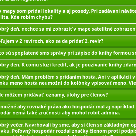
 mapy som pridal lokality a aj posedy. Pri zadávaní návš
lita. Kde robím chybu?
brý deň, nechce sa mi zobraziť v mape satelitné zobrazen
ľujem v 2 revíroch, ako sa da pridať 2. revír?
o sú spoplatené sms správy pri zápise do knihy formou s
bry den. K comu sluzi kredit, ak je pouzivanie knihy zd
brý deň. Mám problém s pridaním hosťa. Ani v aplikácii v
nku meno hosťa neumožní do kolónky vpisovať meno. Vie
e môžem pridávať, oznamy, úlohy pre členov?
 možné aby rovnaké práva ako hospodár mal aj napríklad in
odár nemá také zručnosti aby mohol robiť admina.
brý večer. Navrhovali by sme, aby si člen so základným op
ovku. Poľovný hospodár rozdal značky členom proti podpisu