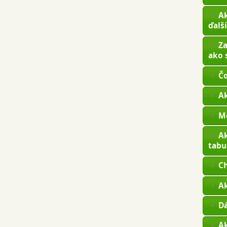
Ak
ďalš
Za
ako 
Čo
A
Mô
Ak
tabu
Ch
A
Dá
Ak