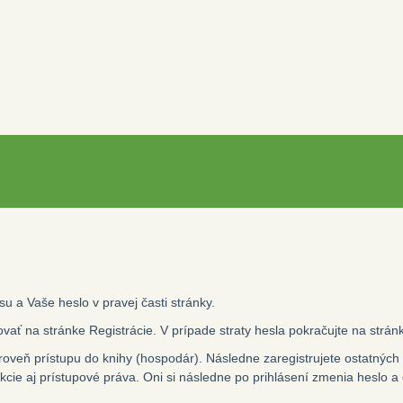
u a Vaše heslo v pravej časti stránky.
ovať na stránke
Registrácie
. V prípade straty hesla pokračujte na strá
 úroveň prístupu do knihy (hospodár). Následne zaregistrujete ostatnýc
kcie aj prístupové práva. Oni si následne po prihlásení zmenia heslo a